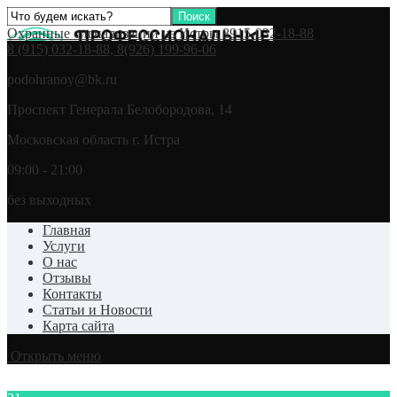
Охранные сигнализации из Истры 8915-032-18-88
8 (915) 032-18-88, 8(926) 199-96-06
podohranoy@bk.ru
Проспект Генерала Белобородова, 14
Московская область г. Истра
09:00 - 21:00
без выходных
Главная
Услуги
О нас
Отзывы
Контакты
Статьи и Новости
Карта сайта
Открыть меню