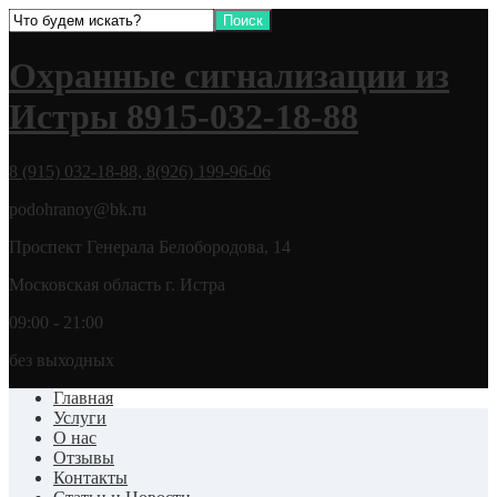
Охранные сигнализации из
Истры 8915-032-18-88
8 (915) 032-18-88, 8(926) 199-96-06
podohranoy@bk.ru
Проспект Генерала Белобородова, 14
Московская область г. Истра
09:00 - 21:00
без выходных
Главная
Услуги
О нас
Отзывы
Контакты